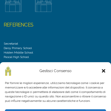
REFERENCES
Secretariat
Daisy Primary School
Holden Middle School
Pascal High School
Gestisci Consenso
DISCLAIMER
Per fornire le migliori esperienze, utilizziamo tecnologie come i cookie per
memorizzare e/o accedere alle informazioni del dispositivo. Il consenso a
Privacy Policy
queste tecnologie ci permetterà di elaborare dati come il comportamento di
Cookies Policy
navigazione o ID unici su questo sito. Non acconsentire o ritirare il consenso
Frequently Asked Questions
può influire negativamente su alcune caratteristiche e funzioni.