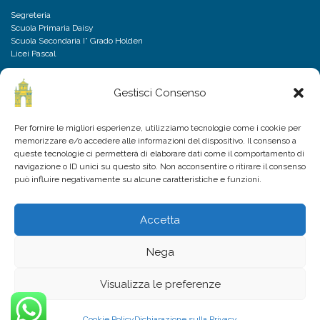
Segreteria
Scuola Primaria Daisy
Scuola Secondaria I° Grado Holden
Licei Pascal
Gestisci Consenso
DISCLAIMER
Per fornire le migliori esperienze, utilizziamo tecnologie come i cookie per
memorizzare e/o accedere alle informazioni del dispositivo. Il consenso a
Privacy Policy
queste tecnologie ci permetterà di elaborare dati come il comportamento di
Cookies Policy
navigazione o ID unici su questo sito. Non acconsentire o ritirare il consenso
Domande frequenti
può influire negativamente su alcune caratteristiche e funzioni.
Accetta
Nega
Visualizza le preferenze
VIENI A CONOSCERCI
P.IVA 11092270013
Cookie Policy
Dichiarazione sulla Privacy