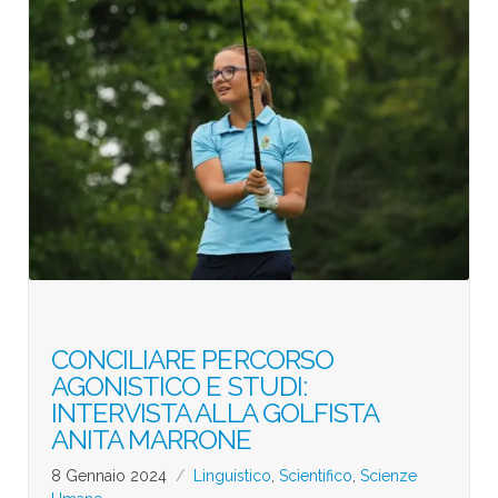
CONCILIARE PERCORSO
AGONISTICO E STUDI:
INTERVISTA ALLA GOLFISTA
ANITA MARRONE
8 Gennaio 2024
Linguistico
,
Scientifico
,
Scienze