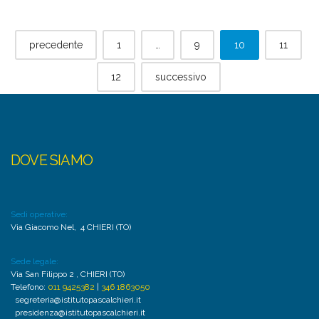
Posts
precedente
1
…
9
10
11
navigation
12
successivo
DOVE SIAMO
Sedi operative:
Via Giacomo Nel, 4 CHIERI (TO)
Sede legale:
Via San Filippo 2 , CHIERI (TO)
Telefono:
011 9425382
|
346 1863050
segreteria@istitutopascalchieri.it
presidenza@istitutopascalchieri.it