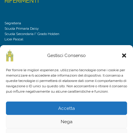
RIFERIMENTI
Segreteria
Scuola Primaria Daisy
Scuola Secondaria I° Grado Holden
Licei Pascal
Gestisci Consenso
DISCLAIMER
Per fornire le migliori esperienze, utilizziamo tecnologie come i cookie per
memorizzare e/o accedere alle informazioni del dispositivo. Il consenso a
Privacy Policy
queste tecnologie ci permetterà di elaborare dati come il comportamento di
Cookies Policy
navigazione o ID unici su questo sito. Non acconsentire o ritirare il consenso
Domande frequenti
può influire negativamente su alcune caratteristiche e funzioni.
Accetta
Nega