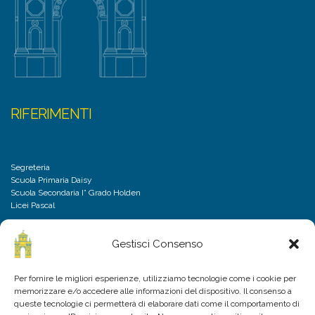
RIFERIMENTI
Segreteria
Scuola Primaria Daisy
Scuola Secondaria I° Grado Holden
Licei Pascal
Gestisci Consenso
DISCLAIMER
Per fornire le migliori esperienze, utilizziamo tecnologie come i cookie per
memorizzare e/o accedere alle informazioni del dispositivo. Il consenso a
Privacy Policy
queste tecnologie ci permetterà di elaborare dati come il comportamento di
Cookies Policy