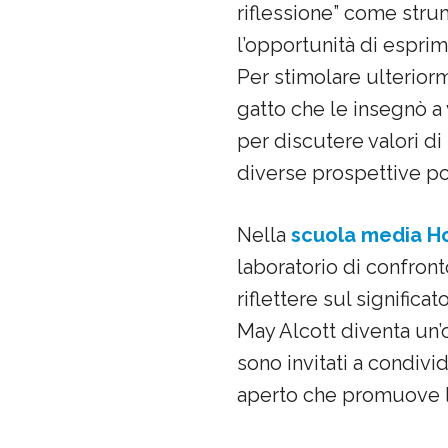
riflessione” come str
l’opportunità di esprim
Per stimolare ulteriorm
gatto che le insegnò a
per discutere valori d
diverse prospettive po
Nella
scuola media H
laboratorio di confront
riflettere sul significa
May Alcott diventa un’
sono invitati a condivi
aperto che promuove l