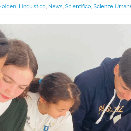
Holden
,
Linguistico
,
News
,
Scientifico
,
Scienze Uman