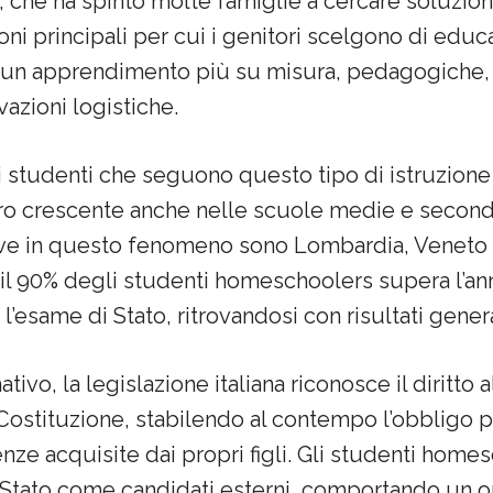
che ha spinto molte famiglie a cercare soluzion
ni principali per cui i genitori scelgono di educar
i un apprendimento più su misura, pedagogiche, 
vazioni logistiche.
 studenti che seguono questo tipo di istruzione 
ro crescente anche nelle scuole medie e seconda
ttive in questo fenomeno sono Lombardia, Veneto e
a il 90% degli studenti homeschoolers supera l’an
’esame di Stato, ritrovandosi con risultati gener
tivo, la legislazione italiana riconosce il diritto a
 Costituzione, stabilendo al contempo l’obbligo p
ze acquisite dai propri figli. Gli studenti hom
i Stato come candidati esterni, comportando un