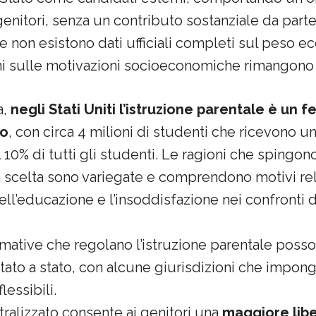
genitori, senza un contributo sostanziale da parte
e non esistono dati ufficiali completi sul peso e
ni sulle motivazioni socioeconomiche rimangono 
a,
negli Stati Uniti l’istruzione parentale è un
to
, con circa 4 milioni di studenti che ricevono u
 10% di tutti gli studenti. Le ragioni che spingo
 scelta sono variegate e comprendono motivi relig
l’educazione e l’insoddisfazione nei confronti 
ormative che regolano l’istruzione parentale posso
tato a stato, con alcune giurisdizioni che impon
lessibili.
alizzato consente ai genitori una
maggiore libe