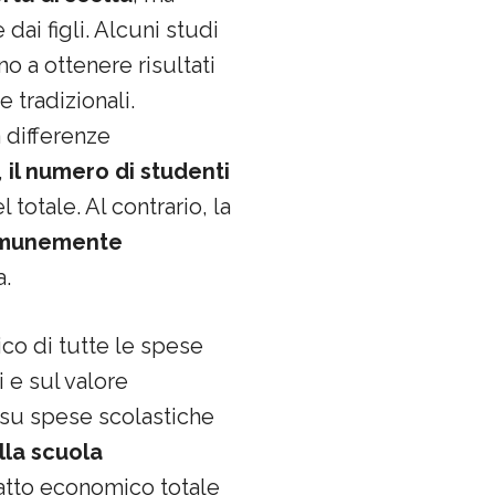
ai figli. Alcuni studi
o a ottenere risultati
 tradizionali.
a differenze
,
il numero di studenti
l totale. Al contrario, la
 comunemente
a.
ico di tutte le spese
i e sul valore
 su spese scolastiche
alla scuola
mpatto economico totale