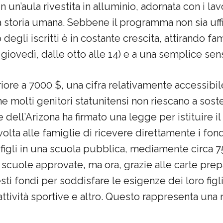
un’aula rivestita in alluminio, adornata con i lav
 storia umana. Sebbene il programma non sia uff
degli iscritti è in costante crescita, attirando fa
l giovedì, dalle otto alle 14) e a una semplice sensi
riore a 7000 $, una cifra relativamente accessibil
 molti genitori statunitensi non riescano a soste
e dell’Arizona ha firmato una legge per istituire
olta alle famiglie di ricevere direttamente i fond
 figli in una scuola pubblica, mediamente circa 7
 a scuole approvate, ma ora, grazie alle carte prep
ti fondi per soddisfare le esigenze dei loro figl
, attività sportive e altro. Questo rappresenta una