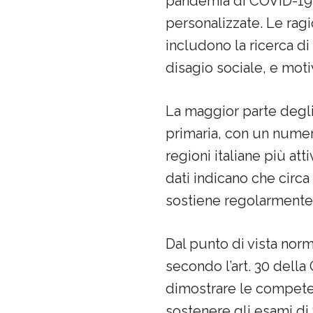
pandemia di COVID-19, 
personalizzate. Le ragio
includono la ricerca d
disagio sociale, e moti
La maggior parte degli
primaria, con un nume
regioni italiane più a
dati indicano che circ
sostiene regolarmente l
Dal punto di vista norma
secondo l’art. 30 della
dimostrare le competen
sostenere gli esami d