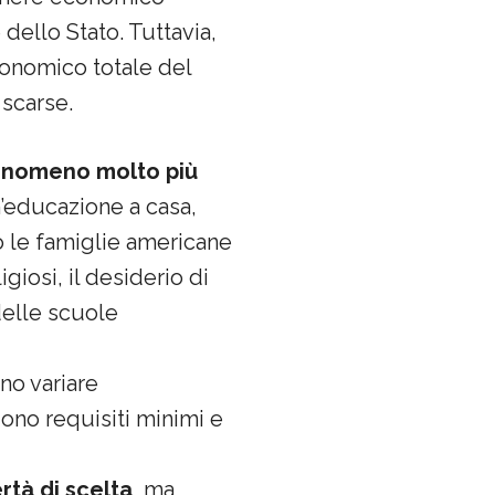
 dello Stato. Tuttavia,
conomico totale del
scarse.
 fenomeno molto più
n’educazione a casa,
no le famiglie americane
iosi, il desiderio di
delle scuole
no variare
gono requisiti minimi e
rtà di scelta
, ma