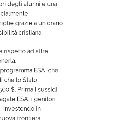
ori degli alunni e una
icialmente
miglie grazie a un orario
bilità cristiana.
e rispetto ad altre
nerla.
 il programma ESA, che
i che lo Stato
500 $. Prima i sussidi
agate ESA, i genitori
i, investendo in
 nuova frontiera