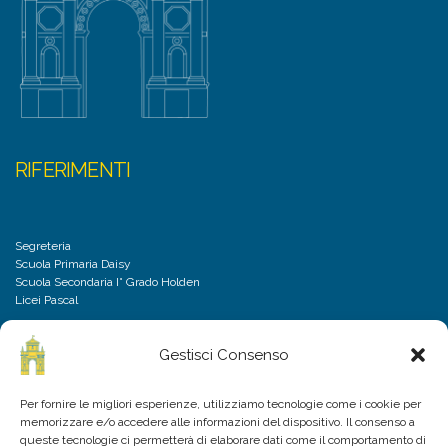
RIFERIMENTI
Segreteria
Scuola Primaria Daisy
Scuola Secondaria I° Grado Holden
Licei Pascal
Gestisci Consenso
DISCLAIMER
Per fornire le migliori esperienze, utilizziamo tecnologie come i cookie per
memorizzare e/o accedere alle informazioni del dispositivo. Il consenso a
Privacy Policy
queste tecnologie ci permetterà di elaborare dati come il comportamento di