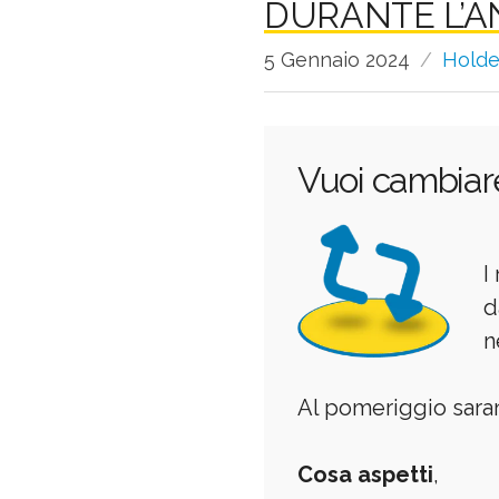
DURANTE L’A
5 Gennaio 2024
Hold
Vuoi cambiar
I
d
n
Al pomeriggio sarann
Cosa aspetti
,