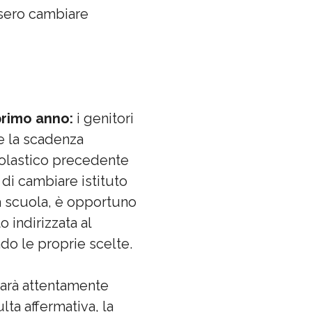
essero cambiare
 primo anno:
i genitori
re la scadenza
scolastico precedente
 di cambiare istituto
lla scuola, è opportuno
 indirizzata al
ndo le proprie scelte.
 sarà attentamente
lta affermativa, la