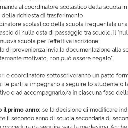
anda al coordinatore scolastico della scuola in c
 della richiesta di trasferimento
rdinatore scolastico della scuola frequentata u
scio di nulla osta di passaggio tra scuole. Il "nu
nuova scuola per l'effettiva iscrizione;
la di provenienza invia la documentazione alla scuo
itamente motivato, non può essere negato”.
ri e coordinatore sottoscriveranno un patto form
ui le parti si impegnano a seguire lo studente o
ativo e ad accompagnarlo/a in ciascuna fase dell
 il primo anno:
se la decisione di modificare indi
e il secondo anno di scuola secondaria di seco
 la procedura da seguire sarà la medesima. Anche 