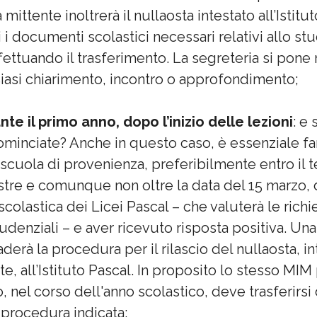
mittente inoltrerà il nullaosta intestato all’Istitut
 i documenti scolastici necessari relativi allo st
fettuando il trasferimento. La segreteria si pone
iasi chiarimento, incontro o approfondimento;
e il primo anno, dopo l’inizio delle lezioni
: e
ominciate? Anche in questo caso, è essenziale far
a scuola di provenienza, preferibilmente entro il 
tre e comunque non oltre la data del 15 marzo, 
scolastica dei Licei Pascal – che valuterà le rich
denziali – e aver ricevuto risposta positiva. Una
raderà la procedura per il rilascio del nullaosta, i
e, all’Istituto Pascal. In proposito lo stesso MI
 nel corso dell'anno scolastico, deve trasferirsi d
 procedura indicata: