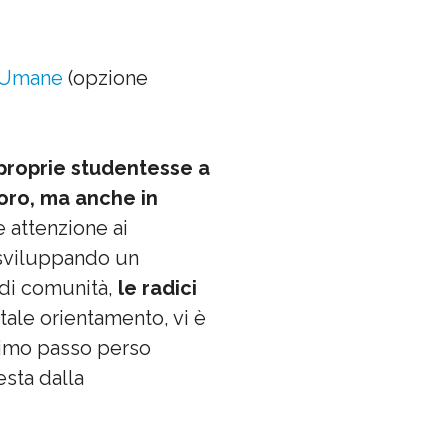
 Umane
(opzione
 proprie studentesse a
voro, ma anche in
re attenzione ai
 sviluppando un
a di comunità,
le radici
 tale orientamento, vi è
rimo passo perso
esta dalla