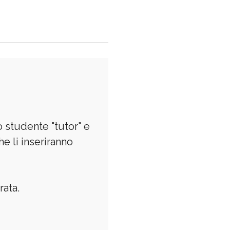
o studente "tutor" e
e li inseriranno
rata.