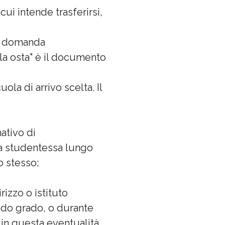
ui intende trasferirsi,
na domanda
lla osta" è il documento
la di arrivo scelta. Il
ativo di
 la studentessa lungo
o stesso;
rizzo o istituto
ndo grado, o durante
in questa eventualità,