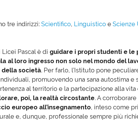
 tre indirizzi:
Scientifico
,
Linguistico
e
Scienze
i Licei Pascal è di
guidare i propri studenti e le
fila al loro ingresso non solo nel mondo del la
 della società
. Per farlo, l’Istituto pone peculia
o individuali, promuovendo una sana autostima e
enenza al territorio e la partecipazione alla vit
lorare, poi, la realtà circostante
. A corroborare
ccio europeo all’insegnamento
, inteso come p
turale e, dunque, professionale sempre più richi