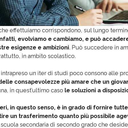
he effettuiamo corrispondono, sul lungo termine,
nfatti, evolviamo e cambiamo, e può accader
ostre esigenze e ambizioni
. Può succedere in amb
rattutto, in ambito scolastico.
intrapreso un iter di studi poco consono alle pro
 delle consapevolezze più amare che un giova
una, in quest’ultimo caso
le soluzioni a disposiz
ieri, in questo senso, è in grado di fornire tutt
ire un trasferimento quanto più possibile ag
 scuola secondaria di secondo grado che desider