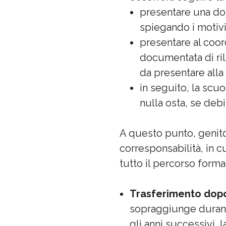
presentare una dom
spiegando i motivi
presentare al coo
documentata di rila
da presentare alla 
in seguito, la scuo
nulla osta, se deb
A questo punto, genito
corresponsabilità, in c
tutto il percorso form
Trasferimento dopo
sopraggiunge durant
gli anni successivi,