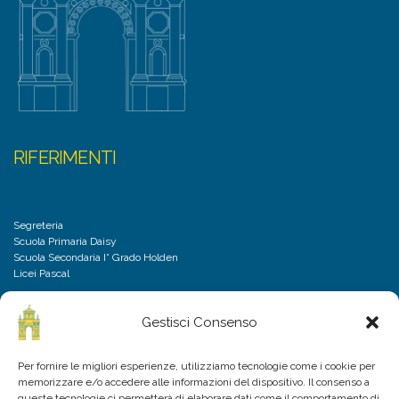
RIFERIMENTI
Segreteria
Scuola Primaria Daisy
Scuola Secondaria I° Grado Holden
Licei Pascal
Gestisci Consenso
DISCLAIMER
Per fornire le migliori esperienze, utilizziamo tecnologie come i cookie per
memorizzare e/o accedere alle informazioni del dispositivo. Il consenso a
Privacy Policy
queste tecnologie ci permetterà di elaborare dati come il comportamento di